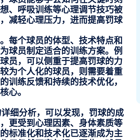
想、呼吸训练等心理调节技巧被
，减轻心理压力，进而提高罚球
。每个球员的体型、技术特点和
为球员制定适合的训练方案。例
球员，可以侧重于提高罚球的力
较为个人化的球员，则需要着重
的训练反馈和持续的技术优化，
核心。
的详细分析，可以发现，罚球的成
，更受到心理因素、身体素质等
的标准化和技术化已逐渐成为主