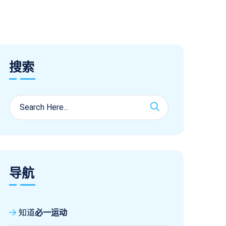
搜索
导航
知道
必一运动