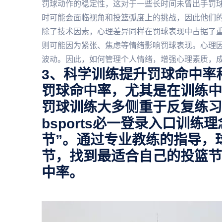
罚球动作的稳定性，这对于一些长时间未曾出手罚
时可能会面临视角和投篮弧度上的挑战，因此他们
除了技术因素，心理差异同样在罚球表现中占据了
则可能因为紧张、焦虑等情绪影响罚球表现。心理
波动。因此，如何管理个人情绪，增强心理素质，
3、科学训练提升罚球命中率
罚球命中率，尤其是在训练中
罚球训练大多侧重于反复练习
bsports必一登录入口
训练理
节”。通过专业教练的指导，
节，找到最适合自己的投篮节
中率。