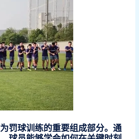
为罚球训练的重要组成部分。通
，球员能够学会如何在关键时刻