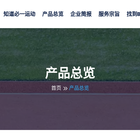
知道
必一运动
产品总览
企业简报
服务宗旨
找到
产品总览
首页
产品总览