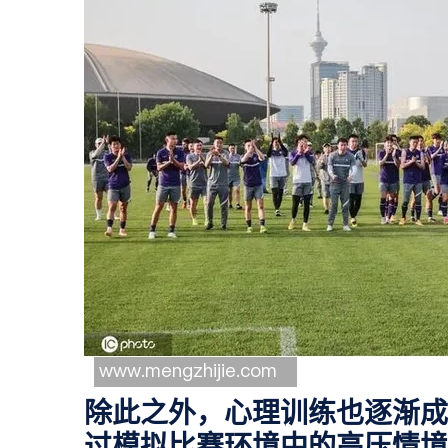
除此之外，心理训练也逐渐成
过模拟比赛环境中的高压情境