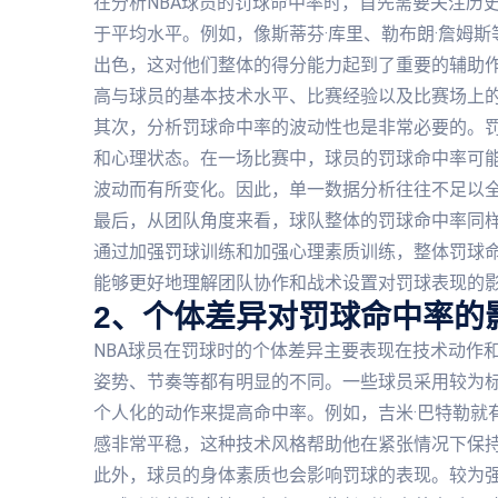
在分析NBA球员的罚球命中率时，首先需要关注历
于平均水平。例如，像斯蒂芬·库里、勒布朗·詹姆
出色，这对他们整体的得分能力起到了重要的辅助
高与球员的基本技术水平、比赛经验以及比赛场上
其次，分析罚球命中率的波动性也是非常必要的。
和心理状态。在一场比赛中，球员的罚球命中率可
波动而有所变化。因此，单一数据分析往往不足以
最后，从团队角度来看，球队整体的罚球命中率同
通过加强罚球训练和加强心理素质训练，整体罚球
能够更好地理解团队协作和战术设置对罚球表现的
2、个体差异对罚球命中率的
NBA球员在罚球时的个体差异主要表现在技术动作
姿势、节奏等都有明显的不同。一些球员采用较为
个人化的动作来提高命中率。例如，吉米·巴特勒就
感非常平稳，这种技术风格帮助他在紧张情况下保
此外，球员的身体素质也会影响罚球的表现。较为