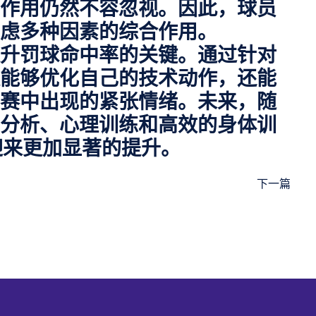
作用仍然不容忽视。因此，球员
虑多种因素的综合作用。
升罚球命中率的关键。通过针对
能够优化自己的技术动作，还能
赛中出现的紧张情绪。未来，随
分析、心理训练和高效的身体训
迎来更加显著的提升。
下一篇