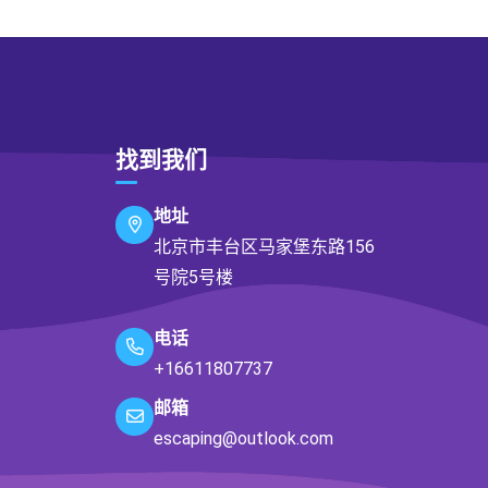
找到我们
地址
北京市丰台区马家堡东路156
号院5号楼
电话
+16611807737
邮箱
escaping@outlook.com