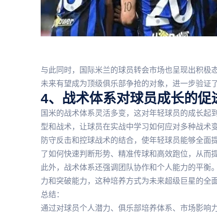
与此同时，国际米兰的球员转会市场也呈现出积极
未来有望成为顶级俱乐部争抢的对象，进一步验证
4、战术体系对球员成长的促
国米的战术体系灵活多变，这对年轻球员的成长起
型和战术，让球员在实战中学习如何应对多种战术
防守反击和控球战术的结合，使年轻球员能够全面
了如何快速判断形势、精准传球和高效跑位，从而
此外，战术体系还强调团队协作和个人能力的平衡
力和突破能力，这种培养方式为未来超级巨星的全
总结：
通过对球员个人潜力、俱乐部培养体系、市场影响