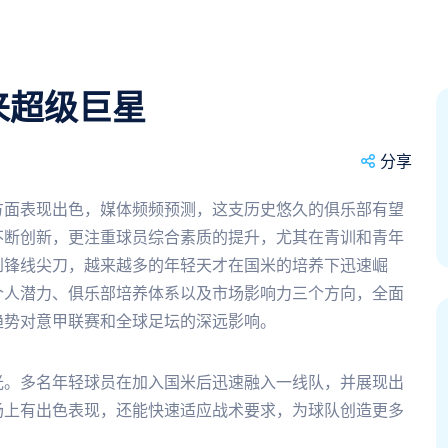
来超级巨星
分享
方面表现出色，媒体频频预测，这支历史悠久的俱乐部有望
不断创新，更注重球员综合素质的提升，尤其在青训和青年
到锋线尖刀，越来越多的年轻天才在国米的培养下迅速崛
个人潜力、俱乐部培养体系以及市场影响力三个方向，全面
趋势对意甲联赛和全球足坛的深远影响。
光。多名年轻球员在加入国米后迅速融入一线队，并展现出
场上有出色表现，还能快速适应战术要求，为球队创造更多