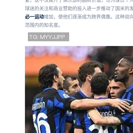
繁，这不仅提升了俱乐部的品牌价值，也为球员个
球迷的关注和商业赞助的投入进一步推动了国米的
必一运动
增加，使他们逐渐成为跨界偶像。这种双
范围内的知名度。