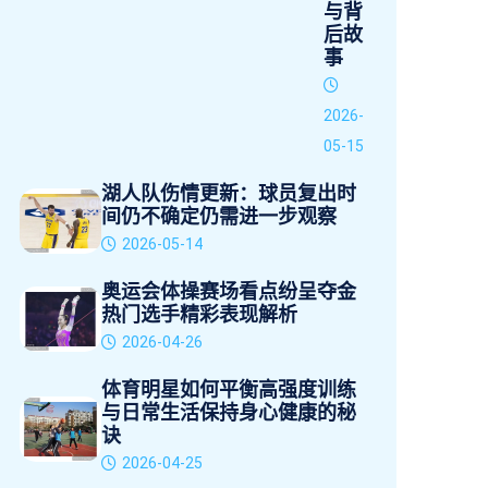
与背
后故
事
2026-
05-15
湖人队伤情更新：球员复出时
间仍不确定仍需进一步观察
2026-05-14
奥运会体操赛场看点纷呈夺金
热门选手精彩表现解析
2026-04-26
体育明星如何平衡高强度训练
与日常生活保持身心健康的秘
诀
2026-04-25