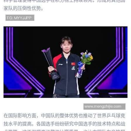
科学管理使得中国选手在积分榜上持续领先，形成对其他国
家队的压倒性优势。
在国际影响方面，中国队的整体优势也推动了世界乒乓球竞
技水平的提高。各国选手纷纷研究中国选手的技术特点和战