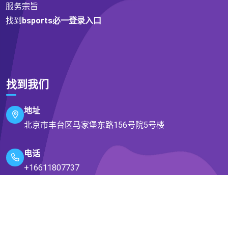
服务宗旨
找到
bsports必一登录入口
找到我们
地址
北京市丰台区马家堡东路156号院5号楼
电话
+16611807737
邮箱
escaping@outlook.com