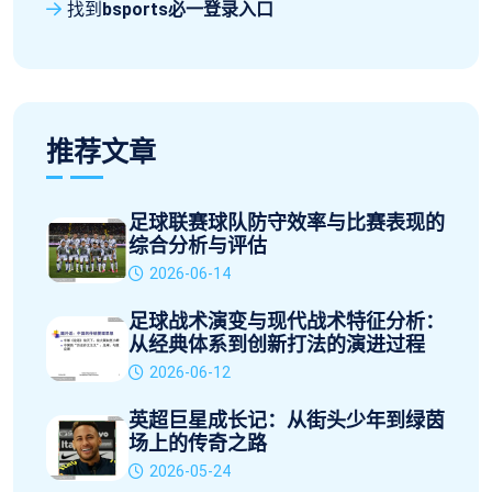
找到
bsports必一登录入口
推荐文章
足球联赛球队防守效率与比赛表现的
综合分析与评估
2026-06-14
足球战术演变与现代战术特征分析：
从经典体系到创新打法的演进过程
2026-06-12
英超巨星成长记：从街头少年到绿茵
场上的传奇之路
2026-05-24